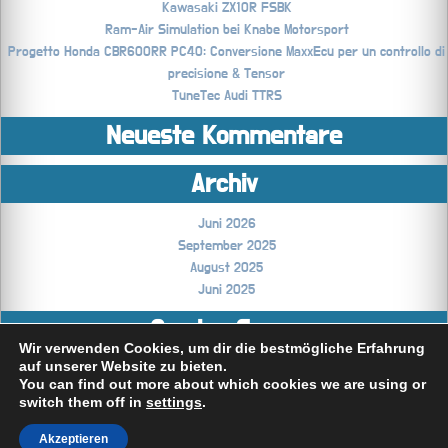
Kawasaki ZX10R FSBK
Ram-Air Simulation bei Knabe Motorsport
Progetto Honda CBR600RR PC40: Conversione MaxxEcu per un controllo di
precisione & Tensor
TuneTec Audi TTRS
Neueste Kommentare
Archiv
Juni 2026
September 2025
August 2025
Juni 2025
Coming Soon..
Wir verwenden Cookies, um dir die bestmögliche Erfahrung
auf unserer Website zu bieten.
Technikblog
You can find out more about which cookies we are using or
switch them off in
settings
.
Akzeptieren
All rights reserved © TensorRace