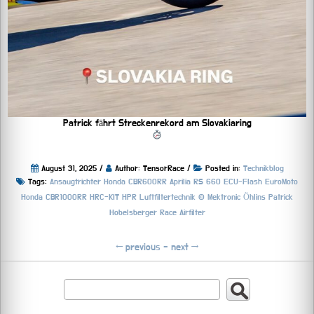
Patrick fährt Streckenrekord am Slovakiaring
August 31, 2025 /
Author: TensorRace /
Posted in:
Technikblog
Tags:
Ansaugtrichter Honda CBR600RR
Aprilia RS 660
ECU-Flash
EuroMoto
Honda CBR1000RR HRC-KIT
HPR Luftfiltertechnik ©
Mektronic
Öhlins
Patrick
Hobelsberger
Race Airfilter
←
previous -
next
→