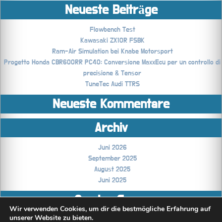
Neueste Beiträge
Flowbench Test
Kawasaki ZX10R FSBK
Ram-Air Simulation bei Knabe Motorsport
Progetto Honda CBR600RR PC40: Conversione MaxxEcu per un controllo di
precisione & Tensor
TuneTec Audi TTRS
Neueste Kommentare
Archiv
Juni 2026
September 2025
August 2025
Juni 2025
Coming Soon..
Wir verwenden Cookies, um dir die bestmögliche Erfahrung auf
unserer Website zu bieten.
Technikblog