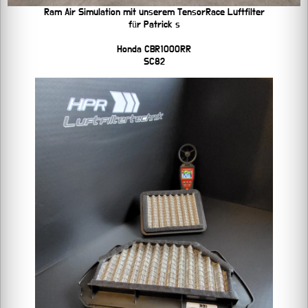
Ram Air Simulation mit unserem TensorRace Luftfilter
für Patrick s
Honda CBR1000RR
SC82