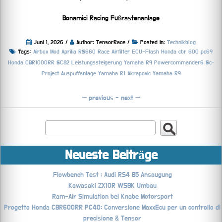
Bonamici Racing Fußrastenanlage
Juni 1, 2026 /
Author: TensorRace /
Posted in:
Technikblog
Tags:
Airbox Mod
Aprilia RS660 Race Airfilter
ECU-Flash
Honda cbr 600 pc69
Honda CBR1000RR SC82
Leistungssteigerung Yamaha R9
Powercommander6
Sc-
Project Auspuffanlage
Yamaha R1 Akrapovic
Yamaha R9
←
previous -
next
→
Neueste Beiträge
Flowbench Test : Audi RS4 B5 Ansaugung
Kawasaki ZX10R WSBK Umbau
Ram-Air Simulation bei Knabe Motorsport
Progetto Honda CBR600RR PC40: Conversione MaxxEcu per un controllo di
precisione & Tensor