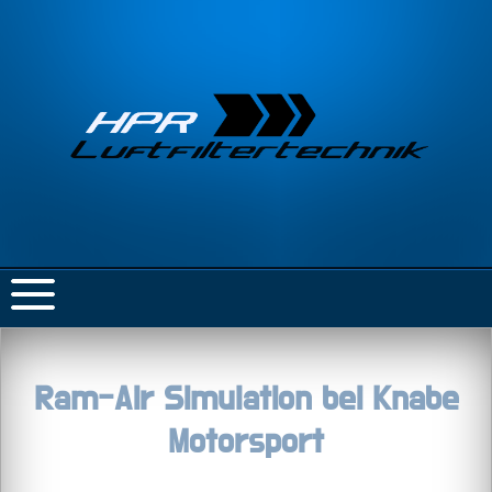
Ram-Air Simulation bei Knabe
Motorsport