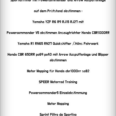
Sportluftfilter mit Powercommander und Arrow Auspuffanlage
auf dem Prüfstand abstimmen :
Yamaha YZF R6 R9 RJ15 RJ27 mit
Powercommander V5 abstimmen Ansaugtrichter Honda CBR1000RR
Yamaha R1 RN65 RN27 Quickshifter ,Öhlins Fahrwerk
Honda CBR 650RR pc69 pc40 mit Arrow Auspuffanlage und Blipper
abstimmen
Motor Mapping für Honda cbr1000rr sc82
SPEER Motorrad Training
Powercommander5 Einzelabstimmung
Motor Mapping
Sprint Filtro de Sportivo