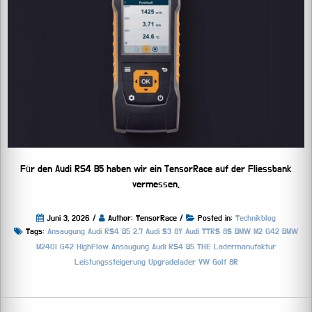
Für den Audi RS4 B5 haben wir ein TensorRace auf der Fliessbank
vermessen.
Juni 3, 2026 /
Author: TensorRace /
Posted in:
Technikblog
Tags:
Ansaugung
Audi RS4 B5 2.7
Audi S3 8Y
Audi TTRS 8S
BMW M2 G42
BMW
M240I G42
HighFlow Ansaugung Audi RS4 B5 THE
Ladermanufaktur
Leistungssteigerung
Upgradelader
VW Golf 8R