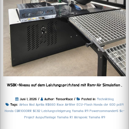
WSBK-Niveau auf dem Leistungsprüfstand mit Ram-Air Simulation .
Juni 1, 2026 /
Author: TensorRace /
Posted in:
Technikblog
Tags:
Airbox Mod
Aprilia RS660 Race Airfilter
ECU-Flash
Honda cbr 600 pc69
Honda CBR1000RR SC82
Leistungssteigerung Yamaha R9
Powercommander6
Sc-
Project Auspuffanlage
Yamaha R1 Akrapovic
Yamaha R9