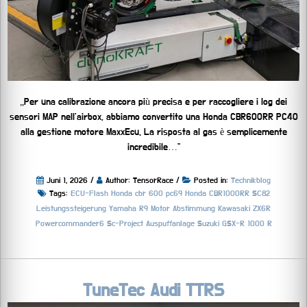
„Per una calibrazione ancora più precisa e per raccogliere i log dei
sensori MAP nell’airbox, abbiamo convertito una Honda CBR600RR PC40
alla gestione motore MaxxEcu. La risposta al gas è semplicemente
incredibile…“
Juni 1, 2026 /
Author: TensorRace /
Posted in:
Technikblog
Tags:
ECU-Flash
Honda cbr 600 pc69
Honda CBR1000RR SC82
Leistungssteigerung Yamaha R9
Motor Abstimmung Kawasaki ZX6R
Powercommander6
Sc-Project Auspuffanlage
Suzuki GSX-R 1000 R
TuneTec Audi TTRS