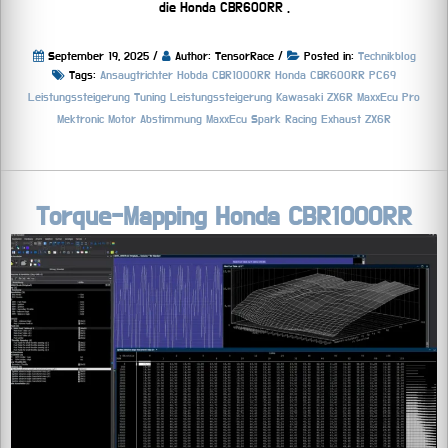
die Honda CBR600RR .
September 19, 2025 /
Author: TensorRace /
Posted in:
Technikblog
Tags:
Ansaugtrichter Hobda CBR1000RR
Honda CBR600RR PC69
Leistungssteigerung Tuning
Leistungssteigerung Kawasaki ZX6R
MaxxEcu Pro
Mektronic
Motor Abstimmung MaxxEcu
Spark Racing Exhaust ZX6R
Torque-Mapping Honda CBR1000RR