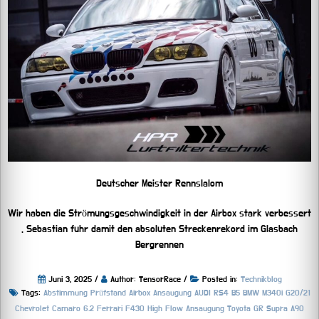
Deutscher Meister Rennslalom
Wir haben die Strömungsgeschwindigkeit in der Airbox stark verbessert
. Sebastian fuhr damit den absoluten Streckenrekord im Glasbach
Bergrennen
Juni 3, 2025 /
Author: TensorRace /
Posted in:
Technikblog
Tags:
Abstimmung Prüfstand
Airbox
Ansaugung
AUDI RS4 B5
BMW M340i G20/21
Chevrolet Camaro 6.2
Ferrari F430
High Flow Ansaugung
Toyota GR Supra A90