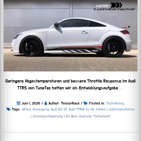
Geringere Abgastemperaturen und bessere Throttle Response im Audi
TTRS von TuneTec hatten wir als Entwicklungsaufgabe …
Juni 1, 2026 /
Author: TensorRace /
Posted in:
Technikblog
Tags:
Airbox
Ansaugung
Audi S3 8Y
Audi TTRS 8J 8s
Intake
Ladermanufaktur
Leistungssteigerung
Lite Blox
Upgrade Turbolader