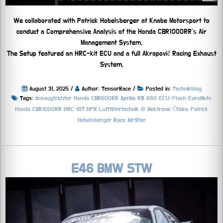
We collaborated with Patrick Hobelsberger at Knabe Motorsport to
conduct a Comprehensive Analysis of the Honda CBR1000RR’s Air
Management System.
The Setup featured an HRC-kit ECU and a full Akrapovič Racing Exhaust
System.
August 31, 2025 /
Author: TensorRace /
Posted in:
Technikblog
Tags:
Ansaugtrichter Honda CBR600RR
Aprilia RS 660
ECU-Flash
EuroMoto
Honda CBR1000RR HRC-KIT
HPR Luftfiltertechnik ©
Mektronic
Öhlins
Patrick
Hobelsberger
Race Airfilter
E46 BMW STW