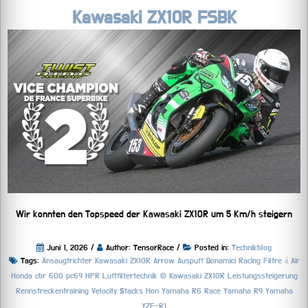
Kawasaki ZX10R FSBK
Wir konnten den Topspeed der Kawasaki ZX10R um 5 Km/h steigern
Juni 1, 2026 /
Author: TensorRace /
Posted in:
Technikblog
Tags:
Ansaugtrichter Kawasaki ZX10R
Arrow Auspuff
Bonamici Racing
Filtre á Air
Honda cbr 600 pc69
HPR Luftfiltertechnik ©
Kawasaki ZX10R
Leistungssteigerung
Rennstreckentraining
Velocity Stacks Hon
Yamaha R6 Race
Yamaha R9
Yamaha
YZF-R1