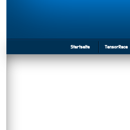
Startseite
TensorRace