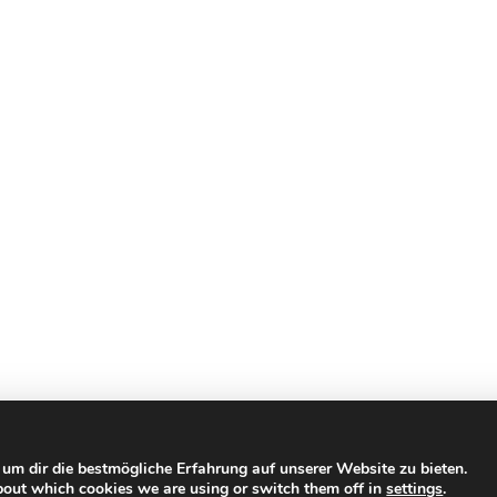
um dir die bestmögliche Erfahrung auf unserer Website zu bieten.
All rights reserved © TensorRace
bout which cookies we are using or switch them off in
settings
.