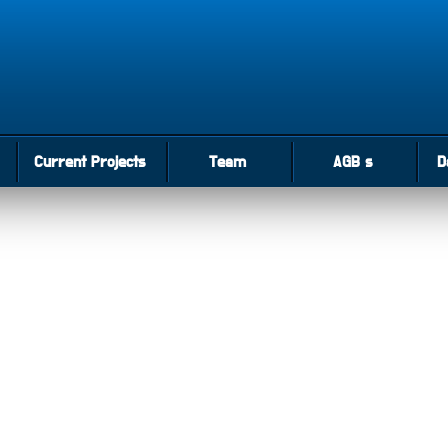
Current Projects
Team
AGB s
D