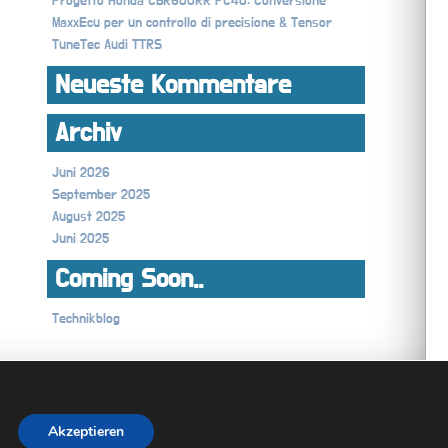
Progetto Honda CBR600RR PC40: Conversione
MaxxEcu per un controllo di precisione & Tensor
TuneTec Audi TTRS
Neueste Kommentare
Archiv
Juni 2026
September 2025
August 2025
Juni 2025
Coming Soon..
Technikblog
Akzeptieren