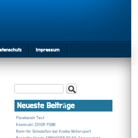
atenschutz
Impressum
Neueste Beiträge
Flowbench Test
Kawasaki ZX10R FSBK
Ram-Air Simulation bei Knabe Motorsport