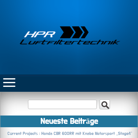
Neueste Beiträge
Current Projects : Honda CBR 600RR mit Knabe Motorsport „Stage4“