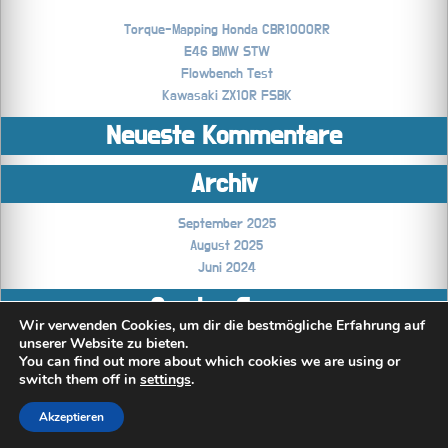
Torque-Mapping Honda CBR1000RR
E46 BMW STW
Flowbench Test
Kawasaki ZX10R FSBK
Neueste Kommentare
Archiv
September 2025
August 2025
Juni 2024
Coming Soon..
Wir verwenden Cookies, um dir die bestmögliche Erfahrung auf
unserer Website zu bieten.
Technikblog
You can find out more about which cookies we are using or
switch them off in
settings
.
Akzeptieren
All rights reserved © TensorRace