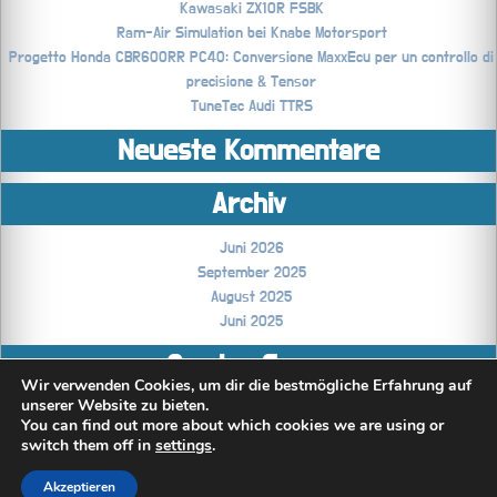
Kawasaki ZX10R FSBK
Ram-Air Simulation bei Knabe Motorsport
Progetto Honda CBR600RR PC40: Conversione MaxxEcu per un controllo di
precisione & Tensor
TuneTec Audi TTRS
Neueste Kommentare
Archiv
Juni 2026
September 2025
August 2025
Juni 2025
Coming Soon..
Wir verwenden Cookies, um dir die bestmögliche Erfahrung auf
unserer Website zu bieten.
Technikblog
You can find out more about which cookies we are using or
switch them off in
settings
.
Akzeptieren
All rights reserved © TensorRace