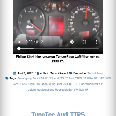
Philipp fährt hier unseren TensorRace Luftfilter mir ca.
1300 PS
Juni 3, 2026 /
Author: TensorRace /
Posted in:
Technikblog
Tags:
Ansaugung
Audi RS4 B5 2.7
Audi S3 8Y
Audi TTRS 8S
BMW M2 G42
BMW
M240I G42
HighFlow Ansaugung Audi RS4 B5 THE
Ladermanufaktur
Leistungssteigerung
Upgradelader
VW Golf 8R
TuneTec Audi TTRS