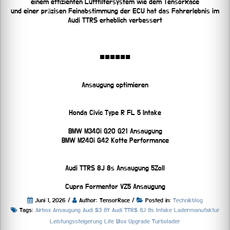
einem effizienten Luftfiltersystem wie dem TensorRace
und einer präzisen Feinabstimmung der ECU hat das Fahrerlebnis im
Audi TTRS erheblich verbessert
■■■■■■
Ansaugung optimieren
Honda Civic Type R FL 5 Intake
BMW M340i G20 G21 Ansaugung
BMW M240i G42 Kotte Performance
Audi TTRS 8J 8s Ansaugung 5Zoll
Cupra Formentor VZ5 Ansaugung
Juni 1, 2026 /
Author: TensorRace /
Posted in:
Technikblog
Tags:
Airbox
Ansaugung
Audi S3 8Y
Audi TTRS 8J 8s
Intake
Ladermanufaktur
Leistungssteigerung
Lite Blox
Upgrade Turbolader