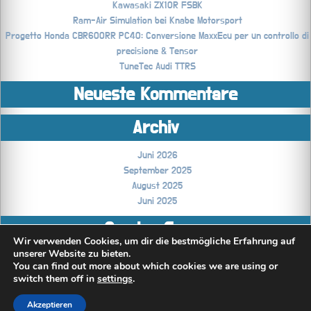
Kawasaki ZX10R FSBK
Ram-Air Simulation bei Knabe Motorsport
Progetto Honda CBR600RR PC40: Conversione MaxxEcu per un controllo di
precisione & Tensor
TuneTec Audi TTRS
Neueste Kommentare
Archiv
Juni 2026
September 2025
August 2025
Juni 2025
Coming Soon..
Wir verwenden Cookies, um dir die bestmögliche Erfahrung auf
unserer Website zu bieten.
Technikblog
You can find out more about which cookies we are using or
switch them off in
settings
.
Akzeptieren
All rights reserved © TensorRace