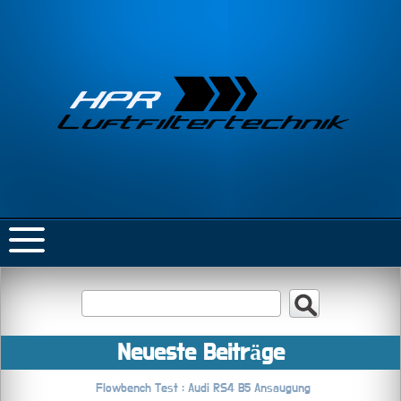
Neueste Beiträge
Flowbench Test : Audi RS4 B5 Ansaugung