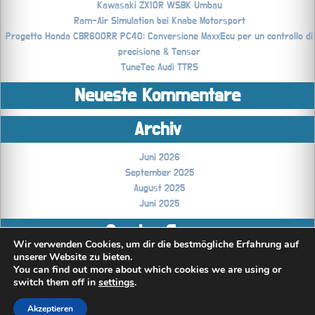
Kawasaki ZX10R WSBK Umbau
Ram-Air Simulation bei Knabe Motorsport
Progetto Honda CBR600RR PC40: Conversione MaxxEcu per un controllo di
precisione & Tensor
TuneTec Audi TTRS
Neueste Kommentare
Archiv
Juni 2026
September 2025
August 2025
Juni 2025
Coming Soon..
Wir verwenden Cookies, um dir die bestmögliche Erfahrung auf
unserer Website zu bieten.
Technikblog
You can find out more about which cookies we are using or
switch them off in
settings
.
Akzeptieren
All rights reserved © TensorRace