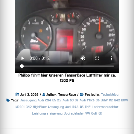
Philipp fährt hier unseren TensorRace Luftfilter mir ca.
1300 PS
Juni 3, 2026 /
Author: TensorRace /
Posted in:
Technikblog
Tags:
Ansaugung
Audi RS4 B5 2.7
Audi S3 8Y
Audi TTRS 8S
BMW M2 G42
BMW
M240I G42
HighFlow Ansaugung Audi RS4 B5 THE
Ladermanufaktur
Leistungssteigerung
Upgradelader
VW Golf 8R