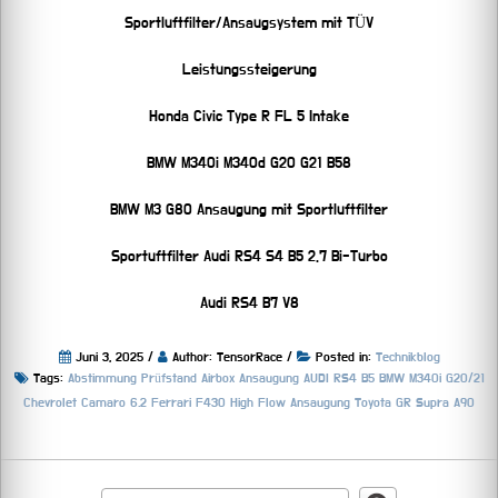
Sportluftfilter/Ansaugsystem mit TÜV
Leistungssteigerung
Honda Civic Type R FL 5 Intake
BMW M340i M340d G20 G21 B58
BMW M3 G80 Ansaugung mit Sportluftfilter
Sportuftfilter Audi RS4 S4 B5 2.7 Bi-Turbo
Audi RS4 B7 V8
Juni 3, 2025 /
Author: TensorRace /
Posted in:
Technikblog
Tags:
Abstimmung Prüfstand
Airbox
Ansaugung
AUDI RS4 B5
BMW M340i G20/21
Chevrolet Camaro 6.2
Ferrari F430
High Flow Ansaugung
Toyota GR Supra A90