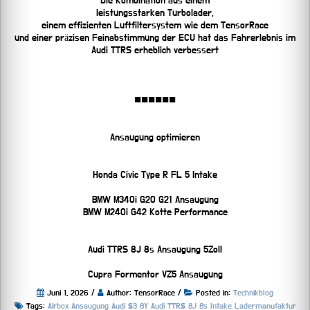
Die Kombination aus einem
leistungsstarken Turbolader,
einem effizienten Luftfiltersystem wie dem TensorRace
und einer präzisen Feinabstimmung der ECU hat das Fahrerlebnis im
Audi TTRS erheblich verbessert
■■■■■■
Ansaugung optimieren
Honda Civic Type R FL 5 Intake
BMW M340i G20 G21 Ansaugung
BMW M240i G42 Kotte Performance
Audi TTRS 8J 8s Ansaugung 5Zoll
Cupra Formentor VZ5 Ansaugung
Juni 1, 2026 /
Author: TensorRace /
Posted in:
Technikblog
Tags:
Airbox
Ansaugung
Audi S3 8Y
Audi TTRS 8J 8s
Intake
Ladermanufaktur