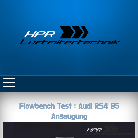
Flowbench Test : Audi RS4 B5
Ansaugung