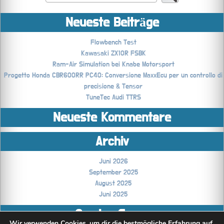
Neueste Beiträge
Flowbench Test
Kawasaki ZX10R FSBK
Ram-Air Simulation bei Knabe Motorsport
Progetto Honda CBR600RR PC40: Conversione MaxxEcu per un controllo di
precisione & Tensor
TuneTec Audi TTRS
Neueste Kommentare
Archiv
Juni 2026
September 2025
August 2025
Juni 2025
Coming Soon..
Wir verwenden Cookies, um dir die bestmögliche Erfahrung auf