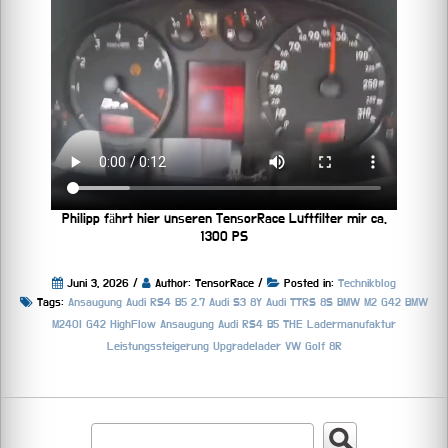
Philipp fährt hier unseren TensorRace Luftfilter mir ca.
1300 PS
Juni 3, 2026 /
Author: TensorRace /
Posted in:
Technikblog
Tags:
Ansaugung
Audi RS4 B5 2.7
Audi S3 8Y
Audi TTRS 8S
BMW M2 G42
BMW
M240I G42
HighFlow Ansaugung Audi RS4 B5 THE
Ladermanufaktur
Leistungssteigerung
Upgradelader
VW Golf 8R